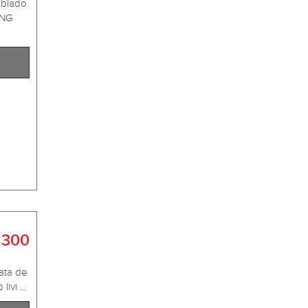
blado.
ING
.300
ata de
vi ...