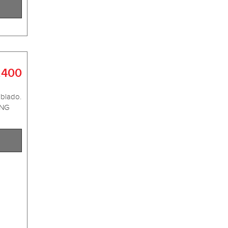
.400
blado.
ING