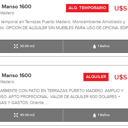
 Manso 1600
U$S
ALQ. TEMPORARIO
 Madero
er temporal en Terrazas Puerto Madero. Monoambiente Amoblado y
do. OPCION DE ALQUILER SIN MUEBLES PARA USO DE OFICINA. EDIF
.
30.00 m2
1 Baños
 Manso 1600
U$S
ALQUILER
 Madero
BIENTE CON PATIO EN TERRAZAS PUERTO MADERO. AMPLIO Y
SO. APTO PROFECIONAL. VALOR DE ALQUILER 600 DOLARES +
AS Y GASTOS. Orienta ...
45.00 m2
1 Baños