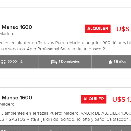
 Manso 1600
U$S
ALQUILER
 Madero
ntes en alquiler en Terrazas Puerto Madero. Alquiler 900 dólares bil
s y servicios. Apto Profesional Se trata de un clásico 2 ...
50.00 m2
1 Dormitorios
1 Baños
 Manso 1600
U$S 1
ALQUILER
 Madero
r 3 ambientes en Terrazas Puerto Madero. VALOR DE ALQUILER 1.00
 + GASTOS Vista al jardín del edificio. Toilette y baño. Calefacción ..