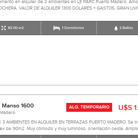
amento en alquiler de 2 ambientes en LE PARC Puerto Madero. Amo
CHERA. VALOR DE ALQUILER 1300 DOLARES + GASTOS. GRAN LIV
..
82.00 m2
1 Dormitorios
2 Baños
 Manso 1600
U$S 1
ALQ. TEMPORARIO
 Madero
 3 AMBIENTES EN ALQUILER EN TERRAZAS PUERTO MADERO. Se tr
ex de 90m2. Muy cómodo y muy luminoso, orientación oeste. Amplio li