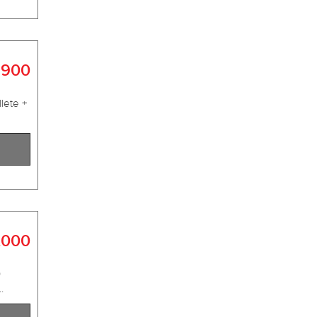
 900
lete +
.000
0
.