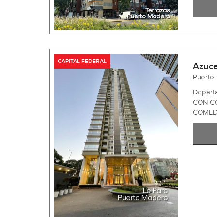
CAPITAL FEDERAL
Azuce
Puerto
Depart
CON CO
COMED .