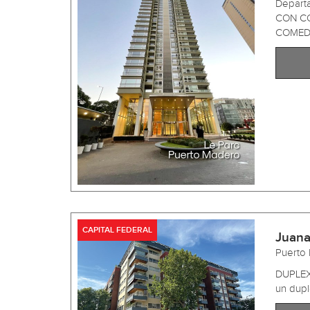
Depart
CON CO
COMED .
CAPITAL FEDERAL
Juana
Puerto
DUPLEX
un dupl