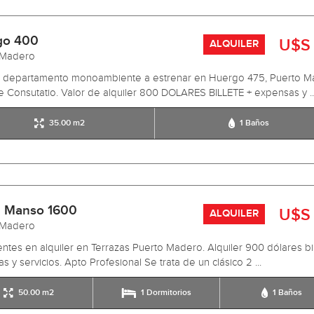
go 400
U$S
ALQUILER
 Madero
er departamento monoambiente a estrenar en Huergo 475, Puerto M
e Consutatio. Valor de alquiler 800 DOLARES BILLETE + expensas y ..
35.00 m2
1 Baños
 Manso 1600
U$S
ALQUILER
 Madero
ntes en alquiler en Terrazas Puerto Madero. Alquiler 900 dólares bil
s y servicios. Apto Profesional Se trata de un clásico 2 ...
50.00 m2
1 Dormitorios
1 Baños