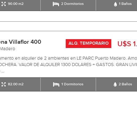
90.00 m2
2 Dormitorios
1 Baños
na Villaflor 400
U$S 1
ALQ. TEMPORARIO
 Madero
amento en alquiler de 2 ambientes en LE PARC Puerto Madero. Amo
CHERA. VALOR DE ALQUILER 1300 DOLARES + GASTOS. GRAN LIV
..
82.00 m2
1 Dormitorios
2 Baños