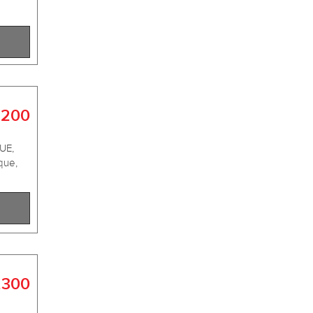
.200
UE,
que,
.300