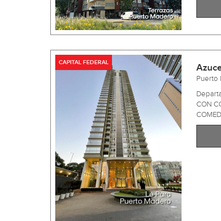
CAPITAL FEDERAL
Azuce
Puerto
Depart
CON CO
COMED .