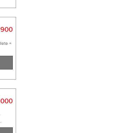
 900
lete +
.000
0
.