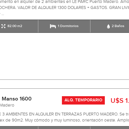
amento en alquiler de 2 ambientes en LE PARC Puerto Madero. Amo
CHERA. VALOR DE ALQUILER 1300 DOLARES + GASTOS. GRAN LIV
..
82.00 m2
1 Dormitorios
2 Baños
 Manso 1600
U$S 1
ALQ. TEMPORARIO
 Madero
 3 AMBIENTES EN ALQUILER EN TERRAZAS PUERTO MADERO. Se tr
ex de 90m2. Muy cómodo y muy luminoso, orientación oeste. Amplio li