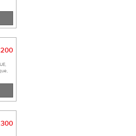
.200
UE,
que,
.300