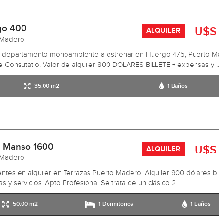
go 400
U$S
ALQUILER
 Madero
er departamento monoambiente a estrenar en Huergo 475, Puerto M
e Consutatio. Valor de alquiler 800 DOLARES BILLETE + expensas y ..
35.00 m2
1 Baños
 Manso 1600
U$S
ALQUILER
 Madero
ntes en alquiler en Terrazas Puerto Madero. Alquiler 900 dólares bil
s y servicios. Apto Profesional Se trata de un clásico 2 ...
50.00 m2
1 Dormitorios
1 Baños