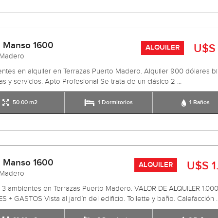
 Manso 1600
U$S
ALQUILER
 Madero
ntes en alquiler en Terrazas Puerto Madero. Alquiler 900 dólares bil
s y servicios. Apto Profesional Se trata de un clásico 2 ...
50.00 m2
1 Dormitorios
1 Baños
 Manso 1600
U$S 1
ALQUILER
 Madero
r 3 ambientes en Terrazas Puerto Madero. VALOR DE ALQUILER 1.00
 + GASTOS Vista al jardín del edificio. Toilette y baño. Calefacción ..