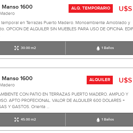
 Manso 1600
U$S
ALQ. TEMPORARIO
 Madero
er temporal en Terrazas Puerto Madero. Monoambiente Amoblado y
do. OPCION DE ALQUILER SIN MUEBLES PARA USO DE OFICINA. EDIF
.
30.00 m2
1 Baños
 Manso 1600
U$S
ALQUILER
 Madero
BIENTE CON PATIO EN TERRAZAS PUERTO MADERO. AMPLIO Y
SO. APTO PROFECIONAL. VALOR DE ALQUILER 600 DOLARES +
AS Y GASTOS. Orienta ...
45.00 m2
1 Baños