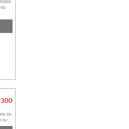
blado.
ING
.300
ata de
vi ...