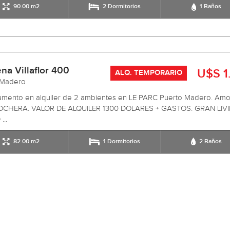
90.00 m2
2 Dormitorios
1 Baños
na Villaflor 400
U$S 1
ALQ. TEMPORARIO
 Madero
amento en alquiler de 2 ambientes en LE PARC Puerto Madero. Amo
CHERA. VALOR DE ALQUILER 1300 DOLARES + GASTOS. GRAN LIV
..
82.00 m2
1 Dormitorios
2 Baños