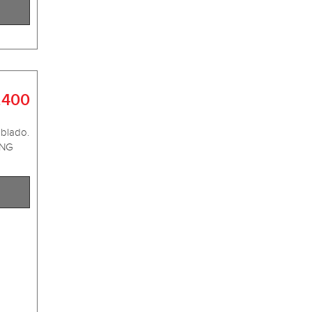
.400
blado.
ING