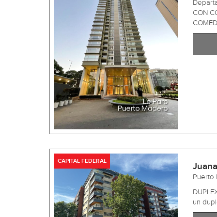
Depart
CON CO
COMED .
CAPITAL FEDERAL
Juana
Puerto
DUPLEX
un dupl